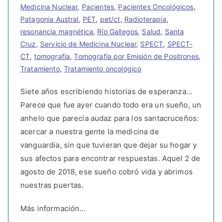
Medicina Nuclear
,
Pacientes
,
Pacientes Oncológicos
,
Patagonia Austral
,
PET
,
pet/ct
,
Radioterapia
,
resonancia magnética
,
Río Gallegos
,
Salud
,
Santa
Cruz
,
Servicio de Medicina Nuclear
,
SPECT
,
SPECT-
CT
,
tomografía
,
Tomografía por Emisión de Positrones
,
Tratamiento
,
Tratamiento oncológico
Siete años escribiendo historias de esperanza…
Parece que fue ayer cuando todo era un sueño, un
anhelo que parecía audaz para los santacruceños:
acercar a nuestra gente la medicina de
vanguardia, sin que tuvieran que dejar su hogar y
sus afectos para encontrar respuestas. Aquel 2 de
agosto de 2018, ese sueño cobró vida y abrimos
nuestras puertas.
Más información…