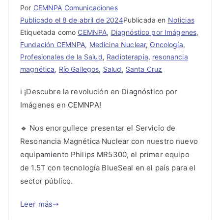
Por
CEMNPA Comunicaciones
Publicado el
8 de abril de 2024
Publicada en
Noticias
Etiquetada como
CEMNPA
,
Diagnóstico por Imágenes
,
Fundación CEMNPA
,
Medicina Nuclear
,
Oncología
,
Profesionales de la Salud
,
Radioterapia
,
resonancia
magnética
,
Río Gallegos
,
Salud
,
Santa Cruz
ℹ️ ¡Descubre la revolución en Diagnóstico por
Imágenes en CEMNPA!
🔹 Nos enorgullece presentar el Servicio de
Resonancia Magnética Nuclear con nuestro nuevo
equipamiento Philips MR5300, el primer equipo
de 1.5T con tecnología BlueSeal en el país para el
sector público.
Leer más