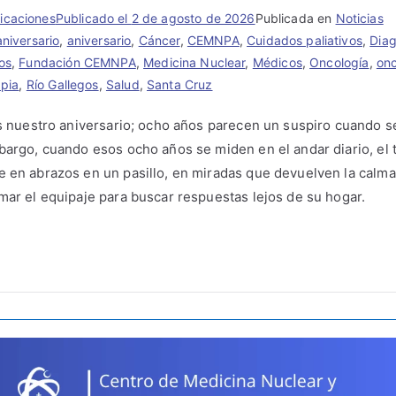
caciones
Publicado el
2 de agosto de 2026
Publicada en
Noticias
aniversario
,
aniversario
,
Cáncer
,
CEMNPA
,
Cuidados paliativos
,
Diag
os
,
Fundación CEMNPA
,
Medicina Nuclear
,
Médicos
,
Oncología
,
on
apia
,
Río Gallegos
,
Salud
,
Santa Cruz
es nuestro aniversario; ocho años parecen un suspiro cuando s
bargo, cuando esos ocho años se miden en el andar diario, el 
 en abrazos en un pasillo, en miradas que devuelven la calma 
mar el equipaje para buscar respuestas lejos de su hogar.