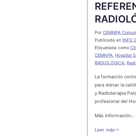
REFERE
RADIOL
Por
CEMNPA Comuni
Publicada en
INFO D
Etiquetada como
C
CEMNPA
,
Hospital 
RADIOLÓGICA
,
Radi
La formación contin
para elevar la cal
y Radioterapia Pat
profesional del Ho
Más información…
Leer más