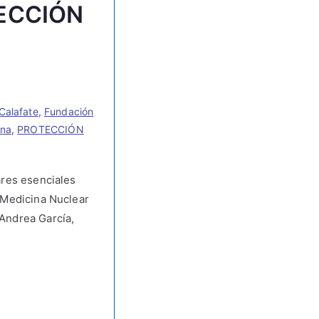
ECCIÓN
 Calafate
,
Fundación
ina
,
PROTECCIÓN
ares esenciales
e Medicina Nuclear
 Andrea García,