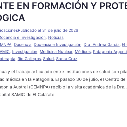
NTE EN FORMACIÓN Y PROT
ÓGICA
caciones
Publicado el
31 de julio de 2026
ocencia e Investigación
,
Noticias
EMNPA
,
Docencia
,
Docencia e Investigación
,
Dra. Andrea García
,
El
SAMIC
,
Investigación
,
Medicina Nuclear
,
Médicos
,
Patagonia Argent
oterapia
,
Río Gallegos
,
Salud
,
Santa Cruz
ua y el trabajo articulado entre instituciones de salud son pil
idad médica en la Patagonia. El pasado 30 de julio, el Centro d
agonia Austral (CEMNPA) recibió la visita académica de la Dra.
spital SAMIC de El Calafate.