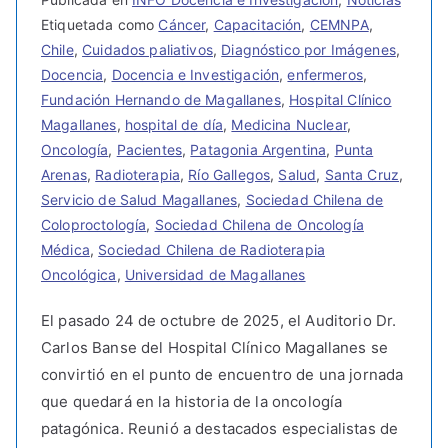
Etiquetada como
Cáncer
,
Capacitación
,
CEMNPA
,
Chile
,
Cuidados paliativos
,
Diagnóstico por Imágenes
,
Docencia
,
Docencia e Investigación
,
enfermeros
,
Fundación Hernando de Magallanes
,
Hospital Clínico
Magallanes
,
hospital de día
,
Medicina Nuclear
,
Oncología
,
Pacientes
,
Patagonia Argentina
,
Punta
Arenas
,
Radioterapia
,
Río Gallegos
,
Salud
,
Santa Cruz
,
Servicio de Salud Magallanes
,
Sociedad Chilena de
Coloproctología
,
Sociedad Chilena de Oncología
Médica
,
Sociedad Chilena de Radioterapia
Oncológica
,
Universidad de Magallanes
El pasado 24 de octubre de 2025, el Auditorio Dr.
Carlos Banse del Hospital Clínico Magallanes se
convirtió en el punto de encuentro de una jornada
que quedará en la historia de la oncología
patagónica. Reunió a destacados especialistas de