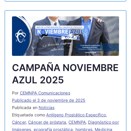
CAMPAÑA NOVIEMBRE
AZUL 2025
Por
CEMNPA Comunicaciones
Publicado el
3 de noviembre de 2025
Publicada en
Noticias
Etiquetada como
Antígeno Prostático Específico
,
Cáncer
,
Cáncer de próstata
,
CEMNPA
,
Diagnóstico por
Imágenes
,
ecografía prostática
,
hombres
,
Medicina