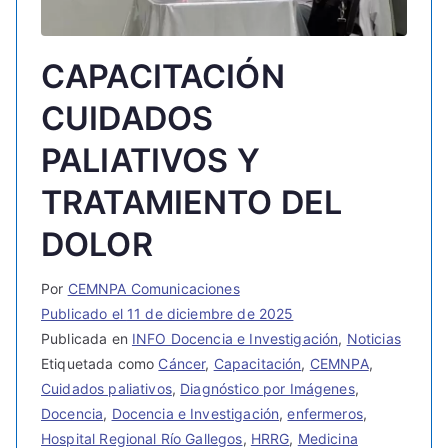
CAPACITACIÓN
CUIDADOS
PALIATIVOS Y
TRATAMIENTO DEL
DOLOR
Por
CEMNPA Comunicaciones
Publicado el
11 de diciembre de 2025
Publicada en
INFO Docencia e Investigación
,
Noticias
Etiquetada como
Cáncer
,
Capacitación
,
CEMNPA
,
Cuidados paliativos
,
Diagnóstico por Imágenes
,
Docencia
,
Docencia e Investigación
,
enfermeros
,
Hospital Regional Río Gallegos
,
HRRG
,
Medicina