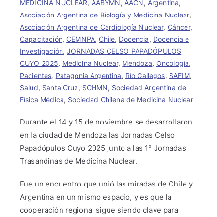
MEDICINA NUCLEAR
,
AABYMN
,
AACN
,
Argentina
,
Asociación Argentina de Biología y Medicina Nuclear
,
Asociación Argentina de Cardiología Nuclear
,
Cáncer
,
Capacitación
,
CEMNPA
,
Chile
,
Docencia
,
Docencia e
Investigación
,
JORNADAS CELSO PAPADÓPULOS
CUYO 2025
,
Medicina Nuclear
,
Mendoza
,
Oncología
,
Pacientes
,
Patagonia Argentina
,
Río Gallegos
,
SAFIM
,
Salud
,
Santa Cruz
,
SCHMN
,
Sociedad Argentina de
Física Médica
,
Sociedad Chilena de Medicina Nuclear
Durante el 14 y 15 de noviembre se desarrollaron
en la ciudad de Mendoza las Jornadas Celso
Papadópulos Cuyo 2025 junto a las 1° Jornadas
Trasandinas de Medicina Nuclear.
Fue un encuentro que unió las miradas de Chile y
Argentina en un mismo espacio, y es que la
cooperación regional sigue siendo clave para