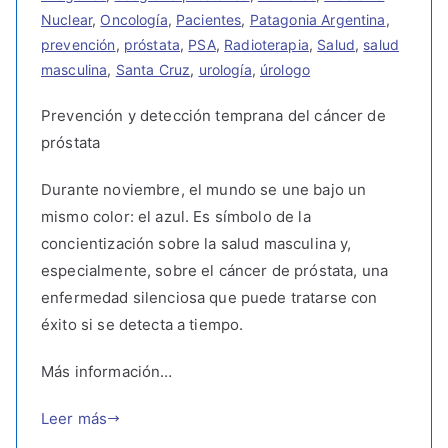
Nuclear
,
Oncología
,
Pacientes
,
Patagonia Argentina
,
prevención
,
próstata
,
PSA
,
Radioterapia
,
Salud
,
salud
masculina
,
Santa Cruz
,
urología
,
úrologo
Prevención y detección temprana del cáncer de
próstata
Durante noviembre, el mundo se une bajo un
mismo color: el azul. Es símbolo de la
concientización sobre la salud masculina y,
especialmente, sobre el cáncer de próstata, una
enfermedad silenciosa que puede tratarse con
éxito si se detecta a tiempo.
Más información…
Leer más