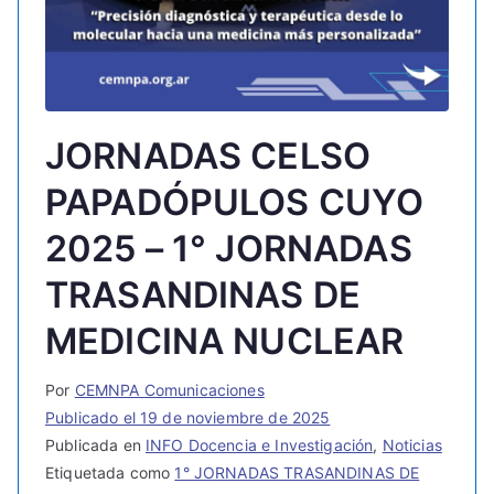
JORNADAS CELSO
PAPADÓPULOS CUYO
2025 – 1° JORNADAS
TRASANDINAS DE
MEDICINA NUCLEAR
Por
CEMNPA Comunicaciones
Publicado el
19 de noviembre de 2025
Publicada en
INFO Docencia e Investigación
,
Noticias
Etiquetada como
1° JORNADAS TRASANDINAS DE