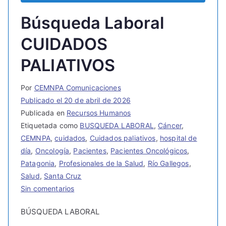
Búsqueda Laboral
CUIDADOS
PALIATIVOS
Por
CEMNPA Comunicaciones
Publicado el
20 de abril de 2026
Publicada en
Recursos Humanos
Etiquetada como
BUSQUEDA LABORAL
,
Cáncer
,
CEMNPA
,
cuidados
,
Cuidados paliativos
,
hospital de
día
,
Oncología
,
Pacientes
,
Pacientes Oncológicos
,
Patagonia
,
Profesionales de la Salud
,
Río Gallegos
,
Salud
,
Santa Cruz
Sin comentarios
BÚSQUEDA LABORAL