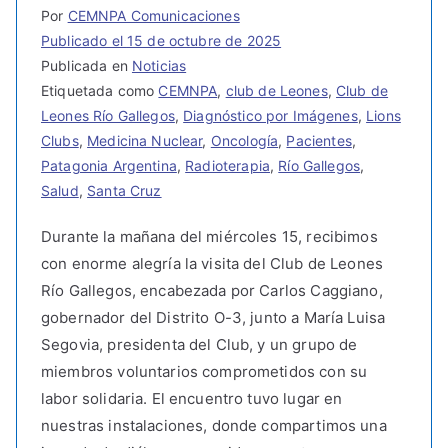
Por
CEMNPA Comunicaciones
Publicado el
15 de octubre de 2025
Publicada en
Noticias
Etiquetada como
CEMNPA
,
club de Leones
,
Club de
Leones Río Gallegos
,
Diagnóstico por Imágenes
,
Lions
Clubs
,
Medicina Nuclear
,
Oncología
,
Pacientes
,
Patagonia Argentina
,
Radioterapia
,
Río Gallegos
,
Salud
,
Santa Cruz
Durante la mañana del miércoles 15, recibimos
con enorme alegría la visita del Club de Leones
Río Gallegos, encabezada por Carlos Caggiano,
gobernador del Distrito O-3, junto a María Luisa
Segovia, presidenta del Club, y un grupo de
miembros voluntarios comprometidos con su
labor solidaria. El encuentro tuvo lugar en
nuestras instalaciones, donde compartimos una