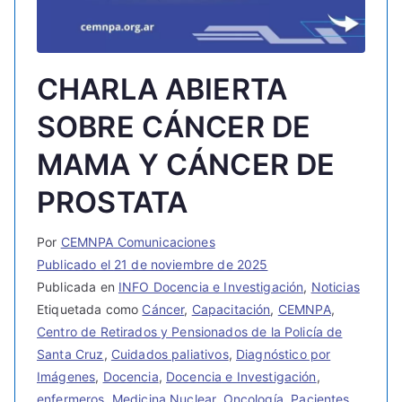
CHARLA ABIERTA
SOBRE CÁNCER DE
MAMA Y CÁNCER DE
PROSTATA
Por
CEMNPA Comunicaciones
Publicado el
21 de noviembre de 2025
Publicada en
INFO Docencia e Investigación
,
Noticias
Etiquetada como
Cáncer
,
Capacitación
,
CEMNPA
,
Centro de Retirados y Pensionados de la Policía de
Santa Cruz
,
Cuidados paliativos
,
Diagnóstico por
Imágenes
,
Docencia
,
Docencia e Investigación
,
enfermeros
,
Medicina Nuclear
,
Oncología
,
Pacientes
,