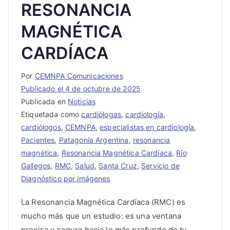
RESONANCIA
MAGNÉTICA
CARDÍACA
Por
CEMNPA Comunicaciones
Publicado el
4 de octubre de 2025
Publicada en
Noticias
Etiquetada como
cardiólogas
,
cardiología
,
cardiólogos
,
CEMNPA
,
especialistas en cardiología
,
Pacientes
,
Patagonia Argentina
,
resonancia
magnética
,
Resonancia Magnética Cardíaca
,
Río
Gallegos
,
RMC
,
Salud
,
Santa Cruz
,
Servicio de
Diagnóstico por imágenes
La Resonancia Magnética Cardíaca (RMC) es
mucho más que un estudio: es una ventana
precisa y segura hacia lo más profundo de tu