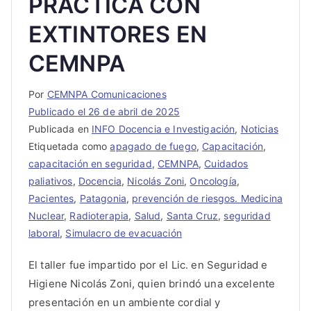
PRÁCTICA CON
EXTINTORES EN
CEMNPA
Por
CEMNPA Comunicaciones
Publicado el
26 de abril de 2025
Publicada en
INFO Docencia e Investigación
,
Noticias
Etiquetada como
apagado de fuego
,
Capacitación
,
capacitación en seguridad
,
CEMNPA
,
Cuidados
paliativos
,
Docencia
,
Nicolás Zoni
,
Oncología
,
Pacientes
,
Patagonia
,
prevención de riesgos. Medicina
Nuclear
,
Radioterapia
,
Salud
,
Santa Cruz
,
seguridad
laboral
,
Simulacro de evacuación
El taller fue impartido por el Lic. en Seguridad e
Higiene Nicolás Zoni, quien brindó una excelente
presentación en un ambiente cordial y