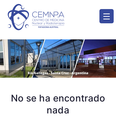
CEMNP
Nuestra Institución
brinda servicios
A
médicos mediante
tecnologías de alta
complejidad en Santa
Cruz.
No se ha encontrado
nada